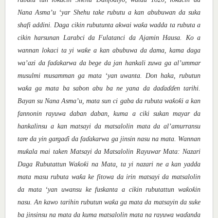
Nana Asma
’
u
‘
yar Shehu take rubutu a kan abubuwan da suka
ƙ
shafi addini. Daga cikin rubutunta akwai wa
a wadda ta rubuta a
cikin harsunan Larabci da Fulatanci da Ajamin Hausa. Ko a
ƙ
wannan lokaci ta yi wa
e a kan abubuwa da dama, kama daga
wa
’
azi da fa
ɗ
akarwa da bege da jan hankali zuwa ga al’ummar
musulmi musamman ga mata ‘yan uwanta. Don haka, rubutun
ƙ
wa
a ga mata ba sabon abu ba ne yana da da
ɗ
a
ɗɗ
en tarihi.
ƙ
ƙ
Bayan su Nana Asma’u, mata sun ci gaba da rubuta wa
o
i a kan
fannonin rayuwa daban daban, kuma a ciki sukan mayar da
hankalinsu a kan matsayi da matsalolin mata da al’amurransu
tare da yin garga
ɗ
i da fa
ɗ
akarwa ga jinsin nasu na mata. Wannan
ƙ
mu
ala mai taken Matsayi da Matsalolin Rayuwar Mata: Nazari
ƙ
ƙ
Daga Rubutattun Wa
o
i na Mata, ta yi nazari ne a kan yadda
ƙ
mata masu rubuta wa
a ke fitowa da irin matsayi da matsalolin
ƙ
ƙ
da mata
‘
yan uwansu ke fuskanta a cikin rubutattun wa
o
in
ƙ
nasu. An kawo tarihin rubutun wa
a ga mata da matsayin da suke
ba jinsinsu na mata da kuma matsalolin mata na rayuwa wa
ɗ
anda