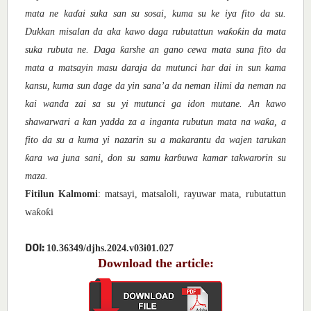
mata ne ka
ɗ
ai suka san su sosai, kuma su ke iya fito da su.
ƙ
ƙ
Dukkan misalan da aka kawo daga rubutattun wa
o
in da mata
ƙ
suka rubuta ne. Daga
arshe an gano cewa mata suna fito da
mata a matsayin masu daraja da mutunci har dai in sun kama
kansu, kuma sun dage da yin sana
’
a da neman ilimi da neman na
kai wanda zai sa su yi mutunci ga idon mutane. An kawo
ƙ
shawarwari a kan yadda za a inganta rubutun mata na wa
a, a
fito da su a kuma yi nazarin su a makarantu da wajen tarukan
ƙ
ara wa juna sani, don su samu kar
ɓ
uwa kamar takwarorin su
maza.
Fitilun Kalmomi
: matsayi, matsaloli, rayuwar mata, rubutattun
ƙ
ƙ
wa
o
i
DOI:
10.36349/djhs.2024.v03i01.027
Download the article: