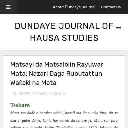
About Ɗunɗaye Journal
Contact Us
DUNDAYE JOURNAL OF
HAUSA STUDIES
Matsayi da Matsalolin Rayuwar
Mata: Nazari Daga Rubutattun
Waƙoƙi na Mata
GNSWH Festschrift (2024b)
Tsakure
:
Mata sun da
ɗ
e a harakar adabi, hasali ma da su aka fara, da su
aka ci gaba da yi, kuma har yanzu da su ake yi. Mata sun fara
Ɗ
rubutu tun lokacin Shehu
anfodiyo, watau 1820, lokacin da